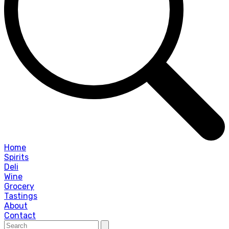
Home
Spirits
Deli
Wine
Grocery
Tastings
About
Contact