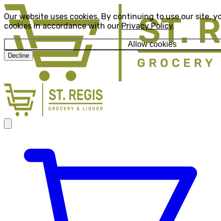
Our website uses cookies. By continuing to use our site, y
cookies in accordance with our
Privacy Policy
.
Allow cookies
Decline